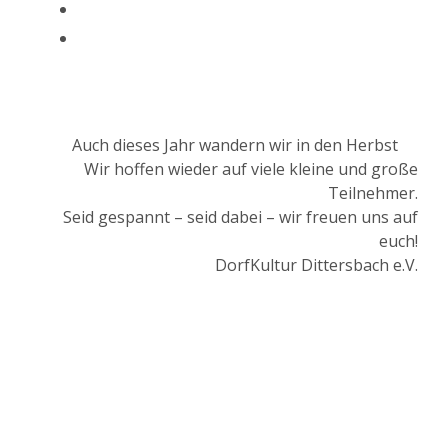
fab
fa-
fab
facebook
fa-
instagram
Auch dieses Jahr wandern wir in den Herbst
Wir hoffen wieder auf viele kleine und große
Teilnehmer.
Seid gespannt – seid dabei – wir freuen uns auf
euch!
DorfKultur Dittersbach e.V.